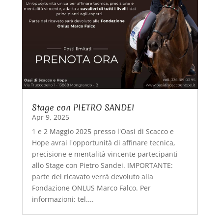
Stage con PIETRO SANDEI
Apr 9, 2025
1 e 2 Maggio 2025 presso l'Oasi di Scacco e
Hope avrai l'opportunità di affinare tecnica,
precisione e mentalità vincente partecipanti
allo Stage con Pietro Sandei. IMPORTANTE:
parte dei ricavato verrà devoluto alla
Fondazione ONLUS Marco Falco. Per
informazioni: tel....