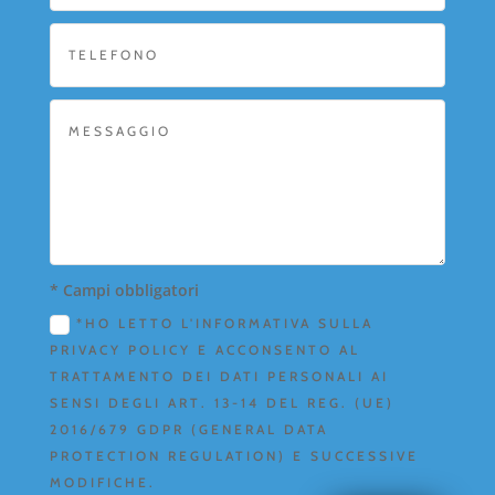
* Campi obbligatori
*HO LETTO L'INFORMATIVA SULLA
PRIVACY POLICY E ACCONSENTO AL
TRATTAMENTO DEI DATI PERSONALI AI
SENSI DEGLI ART. 13-14 DEL REG. (UE)
2016/679 GDPR (GENERAL DATA
PROTECTION REGULATION) E SUCCESSIVE
MODIFICHE.