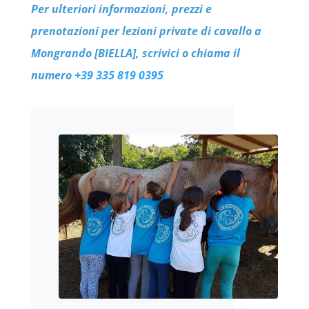
Per ulteriori informazioni, prezzi e
prenotazioni per lezioni private di cavallo a
Mongrando [BIELLA], scrivici o chiama il
numero
+39 335 819 0395