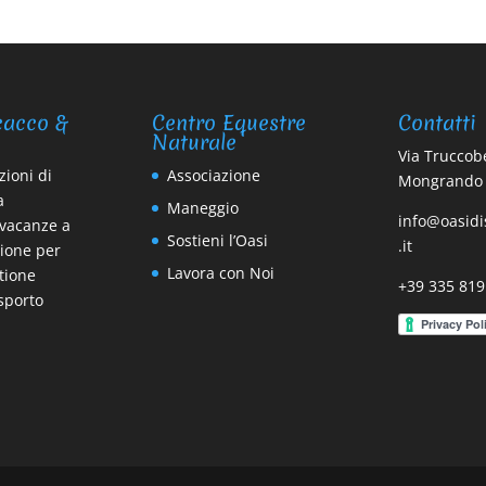
cacco &
Centro Equestre
Contatti
Naturale
Via Truccobe
zioni di
Associazione
Mongrando 
a
Maneggio
info@oasid
vacanze a
Sostieni l’Oasi
.it
sione per
Lavora con Noi
stione
+39 335 819
asporto