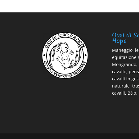
Oasi di S
Hope
Maneggio, le
equitazione 
Mongrando, 
cavallo, pen
cavalli in ge
naturale, tr
cavalli, B&b.