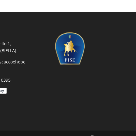
llo 1,
(BIELLA)
iscaccoehope
 0395